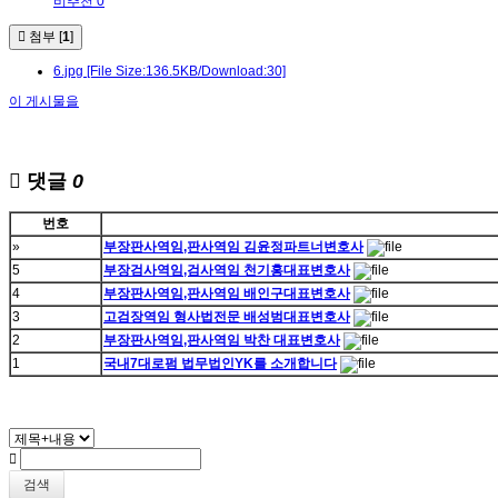
비추천 0
첨부 [
1
]
6.jpg
[File Size:136.5KB/Download:30]
이 게시물을
댓글
0
번호
»
부장판사역임,판사역임 김윤정파트너변호사
5
부장검사역임,검사역임 천기홍대표변호사
4
부장판사역임,판사역임 배인구대표변호사
3
고검장역임 형사법전문 배성범대표변호사
2
부장판사역임,판사역임 박찬 대표변호사
1
국내7대로펌 법무법인YK를 소개합니다
검색