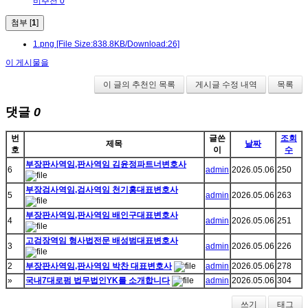
비추천 0
첨부 [
1
]
1.png
[File Size:838.8KB/Download:26]
이 게시물을
이 글의 추천인 목록
게시글 수정 내역
목록
댓글
0
번
글쓴
조회
제목
날짜
호
이
수
부장판사역임,판사역임 김윤정파트너변호사
6
admin
2026.05.06
250
부장검사역임,검사역임 천기홍대표변호사
5
admin
2026.05.06
263
부장판사역임,판사역임 배인구대표변호사
4
admin
2026.05.06
251
고검장역임 형사법전문 배성범대표변호사
3
admin
2026.05.06
226
2
부장판사역임,판사역임 박찬 대표변호사
admin
2026.05.06
278
»
국내7대로펌 법무법인YK를 소개합니다
admin
2026.05.06
304
쓰기
태그